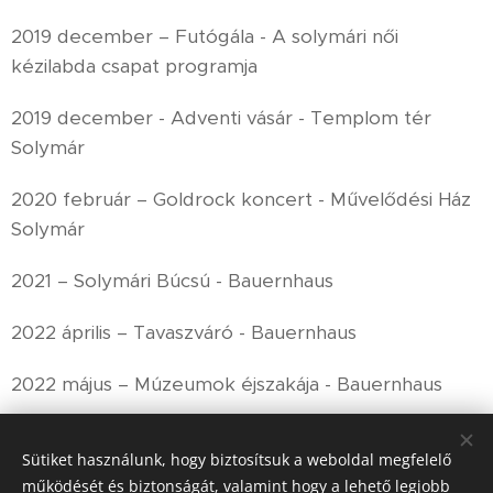
2019 december – Futógála - A solymári női
kézilabda csapat programja
2019 december - Adventi vásár - Templom tér
Solymár
2020 február – Goldrock koncert - Művelődési Ház
Solymár
2021 – Solymári Búcsú - Bauernhaus
2022 április – Tavaszváró - Bauernhaus
2022 május – Múzeumok éjszakája - Bauernhaus
2022 – Solymári Búcsú - Bauernhaus
Sütiket használunk, hogy biztosítsuk a weboldal megfelelő
működését és biztonságát, valamint hogy a lehető legjobb